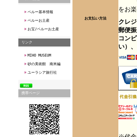
個人
をお楽
ペルー基本情報
お支払い方法
クレジ
ペルーお土産
郵便振
お宝♪ペルーお土産
コンビ
リンク
い）、
MIHO MUSEUM
砂の美術館 南米編
ユーラシア旅行社
携帯ページ
※代金