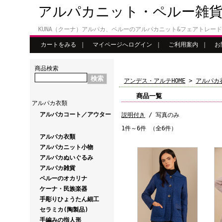
アルパカニット・ペルー雑
KUNA（クーナ）アルパカ、ペルーのアルパカニット&フェアトレー
カートをみる
｜
マイページへログイン
｜
ご利用案内
｜
お
商品検索
アンデス・アルテHOME
>
アルパカ
商品一覧
アルパカ衣類
アルパカコート／アウター
説明付き
/ 写真のみ
1件～6件 （全6件）
アルパカ衣類
アルパカニット小物
アルパカぬいぐるみ
アルパカ雑貨
ペルーのオカリナ
ケーナ・民族楽器
手彫りひょうたん細工
セラミカ(陶製品)
手編みの指人形