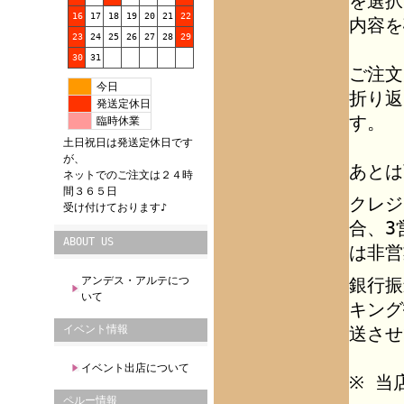
を選択
16
17
18
19
20
21
22
内容を
23
24
25
26
27
28
29
30
31
ご注文
今日
折り返
発送定休日
す。
臨時休業
土日祝日は発送定休日です
が、
あとは
ネットでのご注文は２４時
間３６５日
クレジ
受け付けております♪
合、3
ABOUT US
は非営
アンデス・アルテにつ
銀行振
いて
キング
イベント情報
送させ
イベント出店について
※ 当
ペルー情報