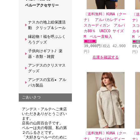
ペルーアクセサリー
〔送料無料〕KUNA（クー
〔送
ナ） アルパカレディー
ナ）
ナスカの地上絵保護活
スカーディガン アルパ
スコ
動 クリップ＆シール
カ80％ UNICO サイズ
カ６
縁起物！福を呼ぶふく
M ペルー直輸入
M 
ろうグッズ
39,000円
(税込 42,900
89,
子供向けギフト♪ 楽
円)
円)
器・衣類・雑貨
在庫を確認する
アンデスのクリスマス
グッズ
アンデスの宝石★ アル
パカ製品
ごあいさつ
アンデス・アルテへご来店
いただきありがとうござい
ます。
店長の山田百合子です。
ペルーは夫の母国、私の第
２のふるさとです。
〔送料無料〕KUNA（クー
〔送
「大好きなペルーのために
ナ） アルパカレディー
ナ）