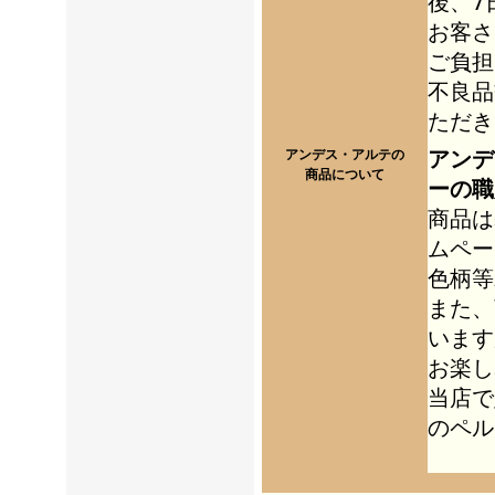
後、7
お客さ
ご負担
不良品
ただき
アンデ
アンデス・アルテの
商品について
ーの職
商品は
ムペー
色柄等
また、
います
お楽し
当店で
のペル