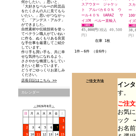
何かしたい。」思いと、
スアウター ジャケッ
スカ
「大好きなペルーの民芸品
ト アルパカ６０％ ウ
ー 
をたくさんの人に見てもら
ール４０％ UARAZ サ
いたい。」思いがつながっ
10
て、「アンデス・アルテ」
イズM ペルー直輸入
イズ
ができました。
自然素材や伝統技術を使っ
45,000円
(税込 49,500
38,
てベテラン職人がていねい
円)
円)
に作る、ぬくもりある良質
在庫 1枚
な手仕事を厳選してご紹介
しています。
1件～6件 （全6件）
作り手も買い手も、共に幸
せな気持ちになれるよう、
ささやかな橋渡しをしてい
きたいと願っています。
どうぞごゆっくりお楽しみ
ください。
店長日記はこちら >>
ご注文方法
インタ
す。
カレンダー
ご注文
＜
2026年8月
＞
お気に
日
月
火
水
木
金
土
ック 
1
お名前
2
3
4
5
6
7
8
9
10
11
12
13
14
15