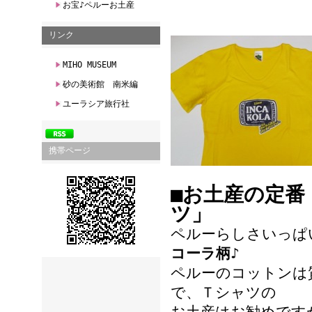
お宝♪ペルーお土産
リンク
MIHO MUSEUM
砂の美術館 南米編
ユーラシア旅行社
携帯ページ
■お土産の定番
ツ」
ペルーらしさいっぱ
コーラ柄
♪
ペルーのコットンは
で、Ｔシャツの