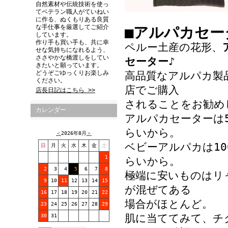
自然素材や伝統技術を使っ
てベテラン職人がていねい
に作る、ぬくもりある良質
な手仕事を厳選してご紹介
■アルパカセー
しています。
作り手も買い手も、共に幸
ペルー土産の花形、
せな気持ちになれるよう、
ささやかな橋渡しをしてい
セーター
♪
きたいと願っています。
どうぞごゆっくりお楽しみ
高品質なアルパカ製
ください。
店でご購入
店長日記はこちら >>
されることをお勧め
カレンダー
アルパカセーターは
らいから。
＜
2026年8月
＞
ベビーアルパカは10
日
月
火
水
木
金
土
1
らいから。
2
3
4
5
6
7
8
極端に安いものはリ
9
10
11
12
13
14
15
が混ぜてある
16
17
18
19
20
21
22
場合がほとんど。
23
24
25
26
27
28
29
肌に当ててみて、チ
30
31