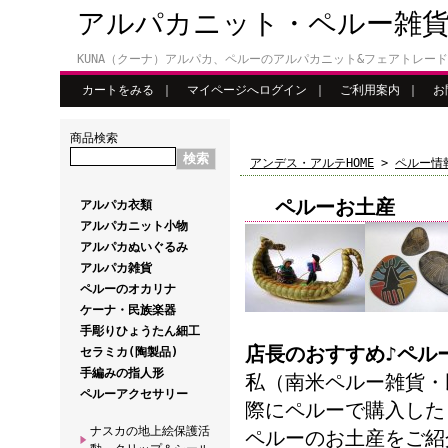
アルパカニット・ペルー雑
KUNA（クーナ）アルパカ、ペルーのアルパカニット&フェアトレー
カートをみる
｜
マイページへログイン
｜
ご利用案内
｜
お
商品検索
アンデス・アルテHOME
>
ペルー情
ペルーお土産
アルパカ衣類
アルパカニット小物
アルパカぬいぐるみ
アルパカ雑貨
ペルーのオカリナ
ケーナ・民族楽器
手彫りひょうたん細工
店長のおすすめ♪ペル
セラミカ(陶製品)
手編みの指人形
私（南米ペルー雑貨・
ペルーアクセサリー
際にペルーで購入した
ナスカの地上絵保護活
ペルーのお土産をご紹