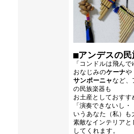
■アンデスの民
「コンドルは飛んで
おなじみの
ケーナ
や
サンポーニャ
など、
の民族楽器も
お土産としておすす
「演奏できないし・
いうあなた（私）も
素敵なインテリアと
してくれます。