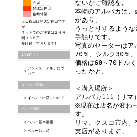
ないかご確認を。
今日
発送定休日
本物のアルパカは、
臨時休業
があり、
土日祝日は発送定休日です
が、
うっとりするような
ネットでのご注文は２４時
手触りです。
間３６５日
受け付けております♪
写真のセーターはア
70％、シルク30％、
ABOUT US
価格は60～70ドル
アンデス・アルテにつ
ったかと。
いて
イベント情報
＜購入場所＞
アルパカ111（リマ
イベント出店について
※現在は店名が変わ
ペルー情報
す。
リマ、クスコ市内、
ペルー基本情報
支店があります。
ペルーお土産