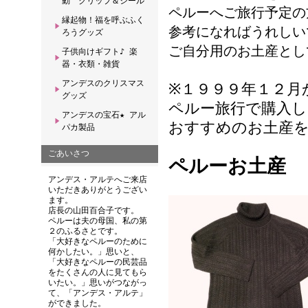
動 クリップ＆シール
ペルーへご旅行予定の
縁起物！福を呼ぶふく
参考になればうれしい
ろうグッズ
ご自分用のお土産とし
子供向けギフト♪ 楽
器・衣類・雑貨
アンデスのクリスマス
※１９９９年１２月
グッズ
ペルー旅行で購入し
アンデスの宝石★ アル
おすすめのお土産
パカ製品
ごあいさつ
ペルーお土産 
アンデス・アルテへご来店
いただきありがとうござい
ます。
店長の山田百合子です。
ペルーは夫の母国、私の第
２のふるさとです。
「大好きなペルーのために
何かしたい。」思いと、
「大好きなペルーの民芸品
をたくさんの人に見てもら
いたい。」思いがつながっ
て、「アンデス・アルテ」
ができました。