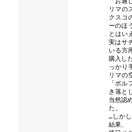
「お通
リマの
クスコ
ーのほ
とはい
実はサ
いる方
購入し
っかり
リマの
「ポル
き落と
当然認
た。
…しか
結果、