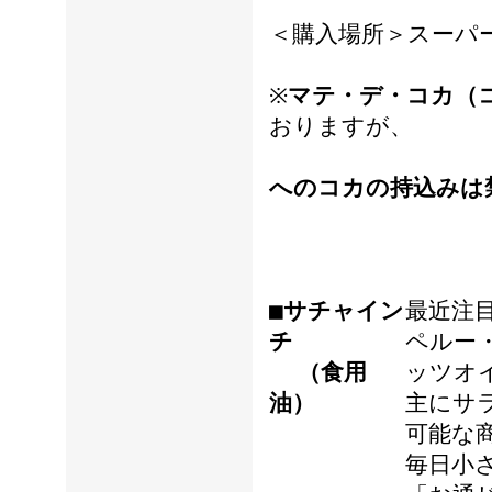
＜購入場所＞スーパ
※
マテ・デ・コカ（
おりますが、
へのコカの持込みは
■サチャイン
最近注
チ
ペルー
（食用
ッツオ
油）
主にサ
可能な
毎日小