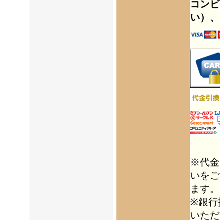
コンビ
い）、
※代金
いをご
ます。
※銀行
いただ