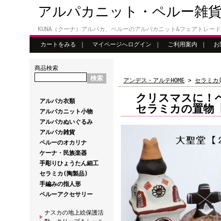
アルパカニット・ペルー雑
KUNA（クーナ）アルパカ、ペルーのアルパカニット&フェアトレー
カートをみる
｜
マイページへログイン
｜
ご利用案内
｜
お
商品検索
アンデス・アルテHOME
>
セラミカ
クリスマスに！
アルパカ衣類
セラミカの置物
アルパカニット小物
アルパカぬいぐるみ
アルパカ雑貨
ペルーのオカリナ
ケーナ・民族楽器
手彫りひょうたん細工
セラミカ(陶製品)
手編みの指人形
ペルーアクセサリー
ナスカの地上絵保護活