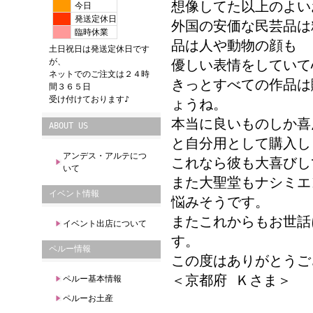
想像してた以上のよい
今日
発送定休日
外国の安価な民芸品は
臨時休業
品は人や動物の顔も
土日祝日は発送定休日です
が、
優しい表情をしていて
ネットでのご注文は２４時
きっとすべての作品は
間３６５日
受け付けております♪
ょうね。
本当に良いものしか喜
ABOUT US
と自分用として購入し
アンデス・アルテにつ
これなら彼も大喜びし
いて
また大聖堂もナシミエ
イベント情報
悩みそうです。
またこれからもお世話
イベント出店について
す。
ペルー情報
この度はありがとうご
＜京都府 Ｋさま＞
ペルー基本情報
ペルーお土産