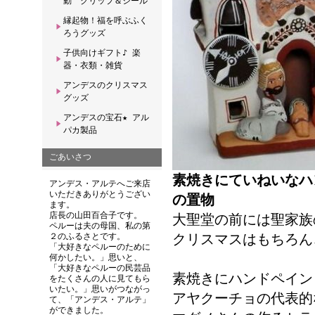
動 クリップ＆シール
縁起物！福を呼ぶふく
ろうグッズ
子供向けギフト♪ 楽
器・衣類・雑貨
アンデスのクリスマス
グッズ
アンデスの宝石★ アル
パカ製品
ごあいさつ
素焼きにていねいなハ
アンデス・アルテへご来店
いただきありがとうござい
の置物
ます。
店長の山田百合子です。
大聖堂の前には聖家族
ペルーは夫の母国、私の第
クリスマスはもちろん
２のふるさとです。
「大好きなペルーのために
何かしたい。」思いと、
「大好きなペルーの民芸品
素焼きにハンドペイン
をたくさんの人に見てもら
いたい。」思いがつながっ
アヤクーチョの代表的
て、「アンデス・アルテ」
ができました。