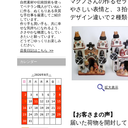
マグノさんの作るセラ
自然素材や伝統技術を使っ
てベテラン職人がていねい
やさしい表情と、３拍
に作る、ぬくもりある良質
な手仕事を厳選してご紹介
デザイン違いで２種類
しています。
作り手も買い手も、共に幸
せな気持ちになれるよう、
ささやかな橋渡しをしてい
きたいと願っています。
どうぞごゆっくりお楽しみ
ください。
店長日記はこちら >>
カレンダー
＜
2026年8月
＞
日
月
火
水
木
金
土
拡大表示
1
2
3
4
5
6
7
8
9
10
11
12
13
14
15
16
17
18
19
20
21
22
【お客さまの声】
23
24
25
26
27
28
29
届いた荷物を開封して
30
31