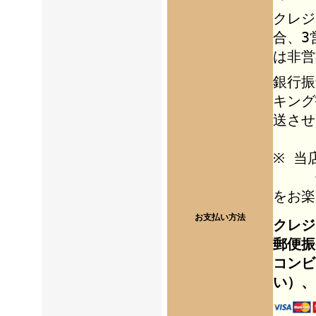
クレジ
合、3
は非営
銀行振
キング
送させ
※ 当
個人
をお楽
お支払い方法
クレジ
郵便振
コンビ
い）、