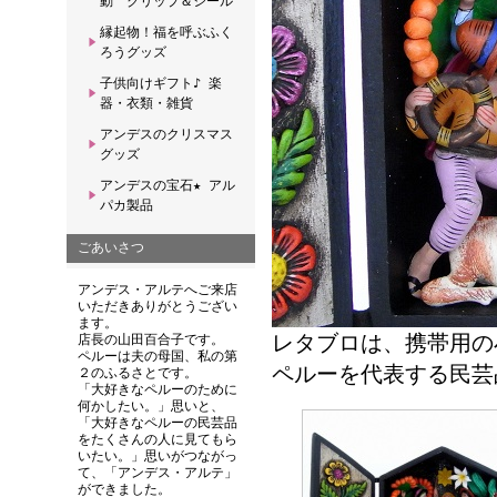
動 クリップ＆シール
縁起物！福を呼ぶふく
ろうグッズ
子供向けギフト♪ 楽
器・衣類・雑貨
アンデスのクリスマス
グッズ
アンデスの宝石★ アル
パカ製品
ごあいさつ
アンデス・アルテへご来店
いただきありがとうござい
ます。
レタブロは、携帯用の
店長の山田百合子です。
ペルーは夫の母国、私の第
ペルーを代表する民芸
２のふるさとです。
「大好きなペルーのために
何かしたい。」思いと、
「大好きなペルーの民芸品
をたくさんの人に見てもら
いたい。」思いがつながっ
て、「アンデス・アルテ」
ができました。