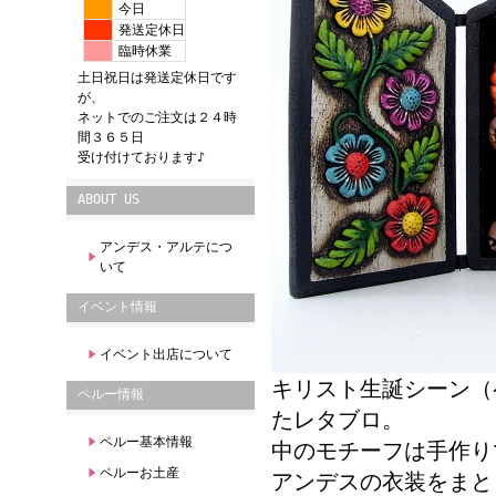
今日
発送定休日
臨時休業
土日祝日は発送定休日です
が、
ネットでのご注文は２４時
間３６５日
受け付けております♪
ABOUT US
アンデス・アルテにつ
いて
イベント情報
イベント出店について
キリスト生誕シーン（
ペルー情報
たレタブロ。
ペルー基本情報
中のモチーフは手作り
ペルーお土産
アンデスの衣装をまと