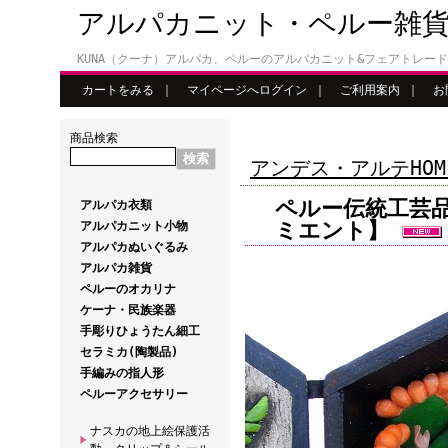
アルパカニット・ペルー雑
KUNA（クーナ）アルパカ、ペルーのアルパカニット&フェアトレー
カートをみる
｜
マイページへログイン
｜
ご利用案内
｜
お
商品検索
アンデス・アルテHOM
ペルー伝統工芸
アルパカ衣類
ミエント】
アルパカニット小物
アルパカぬいぐるみ
アルパカ雑貨
ペルーのオカリナ
ケーナ・民族楽器
手彫りひょうたん細工
セラミカ(陶製品)
手編みの指人形
ペルーアクセサリー
ナスカの地上絵保護活