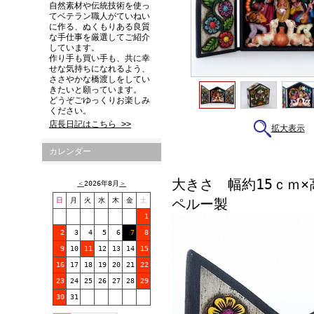
自然素材や伝統技術を使っ
てベテラン職人がていねい
に作る、ぬくもりある良質
な手仕事を厳選してご紹介
しています。
作り手も買い手も、共に幸
せな気持ちになれるよう、
ささやかな橋渡しをしてい
きたいと願っています。
どうぞごゆっくりお楽しみ
ください。
店長日記はこちら >>
拡大表示
カレンダー
大きさ 幅約15ｃｍ×
＜
2026年8月
＞
ペルー製
日
月
火
水
木
金
土
1
2
3
4
5
6
7
8
9
10
11
12
13
14
15
16
17
18
19
20
21
22
23
24
25
26
27
28
29
30
31