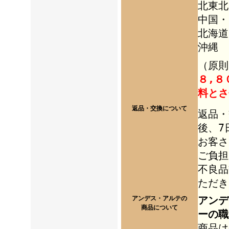
北東北
中国・
北海道
沖縄 
（
原則
８,８
料とさ
返品・交換について
返品・
後、7
お客さ
ご負担
不良品
ただき
アンデ
アンデス・アルテの
商品について
ーの職
商品は