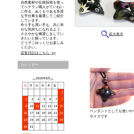
自然素材や伝統技術を使っ
てベテラン職人がていねい
に作る、ぬくもりある良質
な手仕事を厳選してご紹介
しています。
作り手も買い手も、共に幸
せな気持ちになれるよう、
ささやかな橋渡しをしてい
拡大表示
きたいと願っています。
どうぞごゆっくりお楽しみ
ください。
店長日記はこちら >>
カレンダー
＜
2026年8月
＞
日
月
火
水
木
金
土
1
2
3
4
5
6
7
8
9
10
11
12
13
14
15
ペンダントとしても使いや
16
17
18
19
20
21
22
サイズです
23
24
25
26
27
28
29
30
31