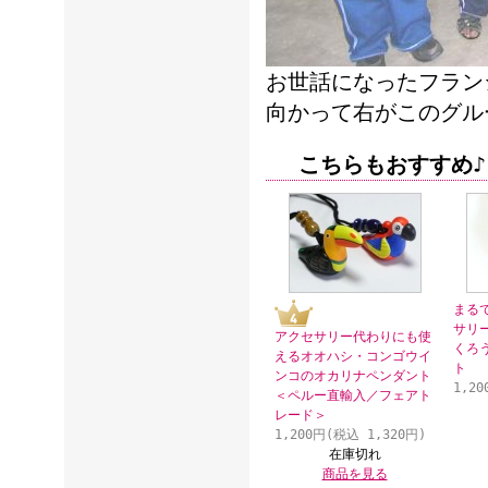
お世話になったフラン
向かって右がこのグル
こちらもおすすめ♪
まる
サリ
アクセサリー代わりにも使
くろ
えるオオハシ・コンゴウイ
ト
ンコのオカリナペンダント
1,2
＜ペルー直輸入／フェアト
レード＞
1,200円(税込 1,320円)
在庫切れ
商品を見る