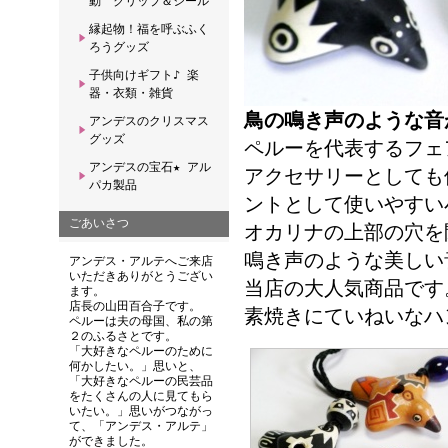
動 クリップ＆シール
縁起物！福を呼ぶふく
ろうグッズ
子供向けギフト♪ 楽
器・衣類・雑貨
鳥の鳴き声のような音
アンデスのクリスマス
グッズ
ペルーを代表するフェ
アンデスの宝石★ アル
アクセサリーとしても
パカ製品
ントとして使いやすい
ごあいさつ
オカリナの上部の穴を
鳴き声のような美しい
アンデス・アルテへご来店
いただきありがとうござい
当店の大人気商品です
ます。
店長の山田百合子です。
素焼きにていねいなハ
ペルーは夫の母国、私の第
２のふるさとです。
「大好きなペルーのために
何かしたい。」思いと、
「大好きなペルーの民芸品
をたくさんの人に見てもら
いたい。」思いがつながっ
て、「アンデス・アルテ」
ができました。