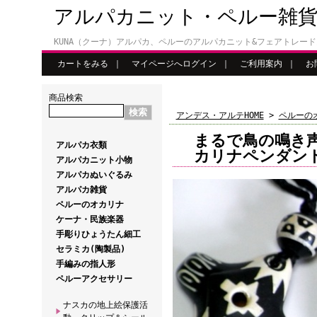
アルパカニット・ペルー雑
KUNA（クーナ）アルパカ、ペルーのアルパカニット&フェアトレー
カートをみる
｜
マイページへログイン
｜
ご利用案内
｜
お
商品検索
アンデス・アルテHOME
>
ペルーの
まるで鳥の鳴き
アルパカ衣類
カリナペンダン
アルパカニット小物
アルパカぬいぐるみ
アルパカ雑貨
ペルーのオカリナ
ケーナ・民族楽器
手彫りひょうたん細工
セラミカ(陶製品)
手編みの指人形
ペルーアクセサリー
ナスカの地上絵保護活