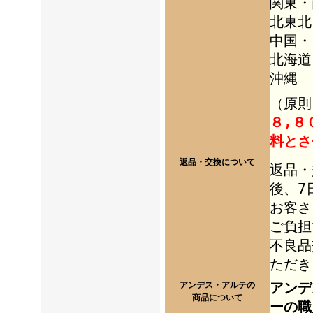
関東・
北東北
中国・
北海道
沖縄 
（
原則
８,８
料とさ
返品・交換について
返品・
後、7
お客さ
ご負担
不良品
ただき
アンデ
アンデス・アルテの
商品について
ーの職