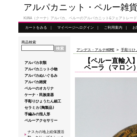
アルパカニット・ペルー雑
KUNA（クーナ）アルパカ、ペルーのアルパカニット&フェアトレー
カートをみる
｜
マイページへログイン
｜
ご利用案内
｜
お
商品検索
アンデス・アルテHOME
>
手彫りひ
【ペルー直輸入
アルパカ衣類
ベーラ（マロン
アルパカニット小物
アルパカぬいぐるみ
アルパカ雑貨
ペルーのオカリナ
ケーナ・民族楽器
手彫りひょうたん細工
セラミカ(陶製品)
手編みの指人形
ペルーアクセサリー
ナスカの地上絵保護活