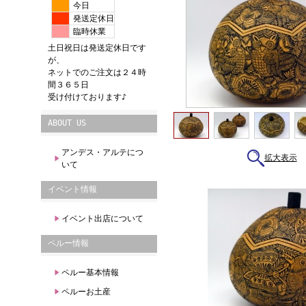
今日
発送定休日
臨時休業
土日祝日は発送定休日です
が、
ネットでのご注文は２４時
間３６５日
受け付けております♪
ABOUT US
アンデス・アルテにつ
拡大表示
いて
イベント情報
イベント出店について
ペルー情報
ペルー基本情報
ペルーお土産