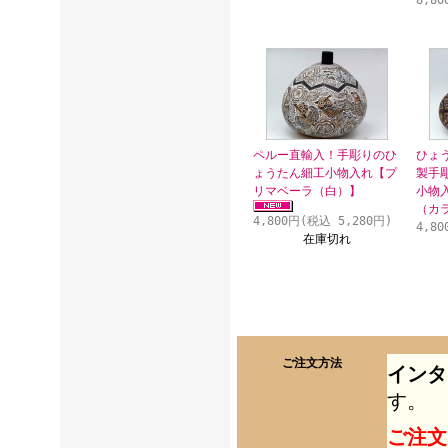
8,8
ペルー直輸入！手彫りのひ
ひょ
ょうたん細工小物入れ【プ
製手
リマベーラ（白）】
小物
（カ
4,800円(税込 5,280円)
4,8
在庫切れ
ご注文方法
インタ
す。
ご注文