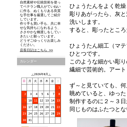
自然素材や伝統技術を使っ
ひょうたんをよく乾燥
てベテラン職人がていねい
に作る、ぬくもりある良質
彫りあがったら、灰と
な手仕事を厳選してご紹介
しています。
洗いします。
作り手も買い手も、共に幸
せな気持ちになれるよう、
すると、彫ったところ
ささやかな橋渡しをしてい
きたいと願っています。
どうぞごゆっくりお楽しみ
ひょうたん細工（マテ
ください。
店長日記はこちら >>
ひとつです。
このような細かい彫り
カレンダー
繊細で芸術的。アート
＜
2026年8月
＞
日
月
火
水
木
金
土
ず～と見ていても、何
1
眺めていると、ゆった
2
3
4
5
6
7
8
制作するのに２～３日
9
10
11
12
13
14
15
16
17
18
19
20
21
22
同じものはふたつとな
23
24
25
26
27
28
29
30
31