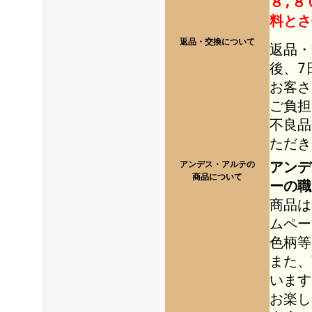
８,８
料とさ
返品・交換について
返品・
後、7
お客さ
ご負担
不良品
ただき
アンデ
アンデス・アルテの
商品について
ーの職
商品は
ムペー
色柄等
また、
います
お楽し