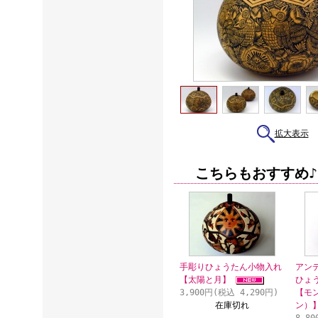
拡大表示
こちらもおすすめ♪
手彫りひょうたん小物入れ
アン
【太陽と月】
ひょ
3,900円(税込 4,290円)
【モ
在庫切れ
ン）