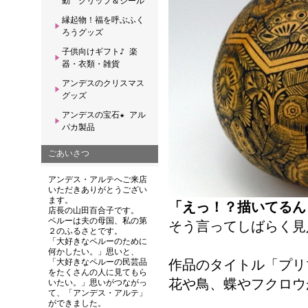
動 クリップ＆シール
縁起物！福を呼ぶふく
ろうグッズ
子供向けギフト♪ 楽
器・衣類・雑貨
アンデスのクリスマス
グッズ
アンデスの宝石★ アル
パカ製品
ごあいさつ
アンデス・アルテへご来店
いただきありがとうござい
ます。
「えっ！？描いてるん
店長の山田百合子です。
ペルーは夫の母国、私の第
そう言ってしばらく見
２のふるさとです。
「大好きなペルーのために
何かしたい。」思いと、
作品のタイトル「プリ
「大好きなペルーの民芸品
をたくさんの人に見てもら
花や鳥、蝶やフクロウ
いたい。」思いがつながっ
て、「アンデス・アルテ」
ができました。