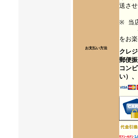
送させ
※ 当
個人
をお楽
お支払い方法
クレジ
郵便振
コンビ
い）、